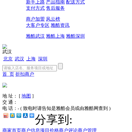
新手上路
产品指南
配送方式
支付方式
售后服务
商户加盟
风云榜
大客户专区
雅酷资讯
雅酷武汉
雅酷上海
雅酷深圳
武汉
北京
武汉
上海
深圳
首 页
折扣商户
地 址：
[
地图
]
交 通：
电 话：- ( 致电时请告知是雅酷会员或由雅酷网查到 )
分享到:
商家首页
商户信息
项目价格
商户评论
商户管理